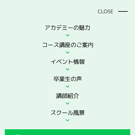
マナーズサウンドが学べる | マナーズユニバーサルアカデミー
CLOSE
アカデミーの魅力
MENU
コース講座のご案内
安心して学べる入門コース
イベント情報
マナーズ・ジュニアセラピスト
養成講座
卒業生の声
講師紹介
スクール風景
top
プラクティショナー＆プロフェッショナルコース
安心して学べる入門コース マナーズ・ジュニアセラピスト養成講座