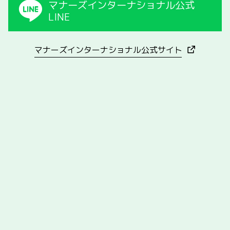
マナーズインターナショナル公式
マナーズサウンドセラピーは、英国のマナーズ博士が研究
LINE
と臨床を重ねて確立した、音と振動を用いたセラピーで
す。
マナーズインターナショナル公式サイト
マナーズ・ジュニアセラピスト 養成講座
この講座は、マナーズサウンドセラピーを基礎から学びた
い方の入門コースです。セラピーや施術経験がない初心者
でも、わかりやすいカリキュラムで安心して学べます。音
と振動の原理を知り、健康や美容、心身の調和に役立つセ
ラピーの第一歩を踏み出しましょう。
こんな方におすすめです！
セラピーや施術の経験がなく、基礎から安心して
学びたい方